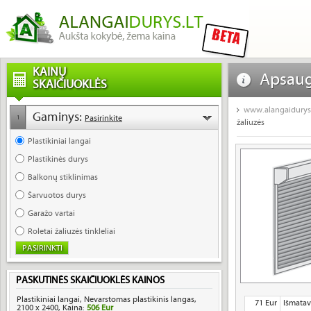
KAINŲ
Apsaug
SKAIČIUOKLĖS
žaliuzė
www.alangaidurys.
Gaminys:
Pasirinkite
1
žaliuzės
Plastikiniai langai
Plastikinės durys
Balkonų stiklinimas
Šarvuotos durys
Garažo vartai
Roletai žaliuzės tinkleliai
PASKUTINĖS SKAIČIUOKLĖS KAINOS
Plastikiniai langai, Nevarstomas plastikinis langas,
71 Eur
Išmatav
2100 x 2400, Kaina:
506 Eur