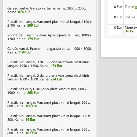
0 Eur
Tipas:
A
Garažo vartai, Garažo vartai namams, 2900 x 2300,
Kaina:
874 Eur
0 Eur
Spalva:
Plastikiniai langai, Varstomi plastikiniai langai, 1100 x
2100, Kaina:
289 Eur
0 Eur
Montav
darbų
Roletai žaliuzės tinkleliai, Apsauginės žaliuzės, 1800 x
1700, Kaina:
179 Eur
Garažo vartai, Pramoniniai garažo vartai, 4000 x 3000,
Kaina:
1194 Eur
Plastikiniai langai, 3 dalių viena varstoma plastikinis
langas, 1950 x 1300, Kaina:
474 Eur
Plastikiniai langai, 2 dalių viena varstoma plastikinis
langas, 1000 x 1000, Kaina:
224 Eur
Plastikinės durys, Balkono plastikinės durys, 800 x
1900, Kaina:
263 Eur
Plastikiniai langai, Varstomi plastikiniai langai, 800 x
800, Kaina:
105 Eur
Plastikiniai langai, Varstomi plastikiniai langai, 800 x
500, Kaina:
99 Eur
Plastikiniai langai, Varstomi plastikiniai langai, 850 x
600, Kaina:
102 Eur