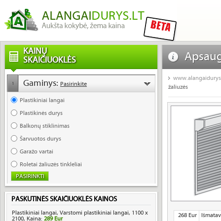
KAINŲ
Apsaug
SKAIČIUOKLĖS
apsaug
www.alangaidurys.
Gaminys:
Pasirinkite
1
žaliuzės
Plastikiniai langai
Plastikinės durys
Balkonų stiklinimas
Šarvuotos durys
Garažo vartai
Roletai žaliuzės tinkleliai
PASKUTINĖS SKAIČIUOKLĖS KAINOS
Plastikiniai langai, Varstomi plastikiniai langai, 1100 x
268 Eur
Išmatav
2100, Kaina:
289 Eur