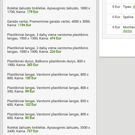
0 Eur
Tipas:
A
Roletai žaliuzės tinkleliai, Apsauginės žaliuzės, 1800 x
1700, Kaina:
179 Eur
0 Eur
Spalva:
Garažo vartai, Pramoniniai garažo vartai, 4000 x 3000,
Kaina:
1194 Eur
0 Eur
Montav
darbų
Plastikiniai langai, 3 dalių viena varstoma plastikinis
langas, 1950 x 1300, Kaina:
474 Eur
Plastikiniai langai, 2 dalių viena varstoma plastikinis
langas, 1000 x 1000, Kaina:
224 Eur
Plastikinės durys, Balkono plastikinės durys, 800 x
1900, Kaina:
263 Eur
Plastikiniai langai, Varstomi plastikiniai langai, 800 x
800, Kaina:
105 Eur
Plastikiniai langai, Varstomi plastikiniai langai, 800 x
500, Kaina:
99 Eur
Plastikiniai langai, Varstomi plastikiniai langai, 850 x
600, Kaina:
102 Eur
Plastikiniai langai, Varstomi plastikiniai langai, 800 x
600, Kaina:
90 Eur
Roletai žaliuzės tinkleliai, Apsauginės žaliuzės, 3500 x
2400, Kaina:
757 Eur