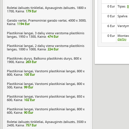
0 Eur
Tipas:
B
Roletai žaliuzės tinkleliai, Apsauginės žaliuzės, 1800 x
1700, Kaina:
179 Eur
0 Eur
Spalva:
Garažo vartai, Pramoniniai garažo vartai, 4000 x 3000,
Kaina:
1194 Eur
6 Eur
Varstym
Plastikiniai langai, 3 dalių viena varstoma plastikinis
0 Eur
Montav
langas, 1950 x 1300, Kaina:
474 Eur
darbų
Plastikiniai langai, 2 dalių viena varstoma plastikinis
langas, 1000 x 1000, Kaina:
224 Eur
Plastikinės durys, Balkono plastikinės durys, 800 x
1900, Kaina:
263 Eur
Plastikiniai langai, Varstomi plastikiniai langai, 800 x
800, Kaina:
105 Eur
Plastikiniai langai, Varstomi plastikiniai langai, 800 x
500, Kaina:
99 Eur
Plastikiniai langai, Varstomi plastikiniai langai, 850 x
600, Kaina:
102 Eur
Plastikiniai langai, Varstomi plastikiniai langai, 800 x
600, Kaina:
90 Eur
Roletai žaliuzės tinkleliai, Apsauginės žaliuzės, 3500 x
2400, Kaina:
757 Eur