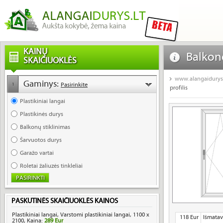
KAINŲ
Balkon
SKAIČIUOKLĖS
pigus p
www.alangaidurys.
Gaminys:
Pasirinkite
1
profilis
Plastikiniai langai
Plastikinės durys
Balkonų stiklinimas
Šarvuotos durys
Garažo vartai
Roletai žaliuzės tinkleliai
PASKUTINĖS SKAIČIUOKLĖS KAINOS
Plastikiniai langai, Varstomi plastikiniai langai, 1100 x
118 Eur
Išmatav
2100, Kaina:
289 Eur