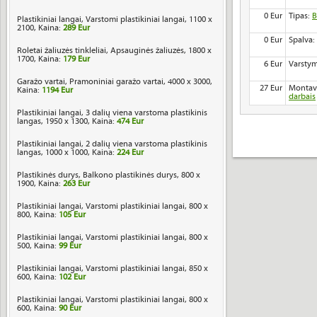
0 Eur
Tipas:
B
Plastikiniai langai, Varstomi plastikiniai langai, 1100 x
2100, Kaina:
289 Eur
0 Eur
Spalva:
Roletai žaliuzės tinkleliai, Apsauginės žaliuzės, 1800 x
1700, Kaina:
179 Eur
6 Eur
Varstym
Garažo vartai, Pramoniniai garažo vartai, 4000 x 3000,
27 Eur
Montav
Kaina:
1194 Eur
darbais
Plastikiniai langai, 3 dalių viena varstoma plastikinis
langas, 1950 x 1300, Kaina:
474 Eur
Plastikiniai langai, 2 dalių viena varstoma plastikinis
langas, 1000 x 1000, Kaina:
224 Eur
Plastikinės durys, Balkono plastikinės durys, 800 x
1900, Kaina:
263 Eur
Plastikiniai langai, Varstomi plastikiniai langai, 800 x
800, Kaina:
105 Eur
Plastikiniai langai, Varstomi plastikiniai langai, 800 x
500, Kaina:
99 Eur
Plastikiniai langai, Varstomi plastikiniai langai, 850 x
600, Kaina:
102 Eur
Plastikiniai langai, Varstomi plastikiniai langai, 800 x
600, Kaina:
90 Eur