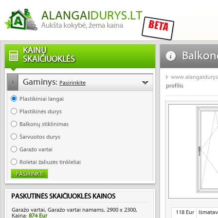
KAINŲ
Balkon
SKAIČIUOKLĖS
pigus p
www.alangaidurys.
Gaminys:
Pasirinkite
1
profilis
Plastikiniai langai
Plastikinės durys
Balkonų stiklinimas
Šarvuotos durys
Garažo vartai
Roletai žaliuzės tinkleliai
PASKUTINĖS SKAIČIUOKLĖS KAINOS
Garažo vartai, Garažo vartai namams, 2900 x 2300,
118 Eur
Išmatav
Kaina:
874 Eur