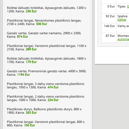
0 Eur
Tipas:
G
Roletai žaliuzės tinkleliai, Apsauginės žaliuzės, 1200 x
1200, Kaina:
236 Eur
92 Eur
Spalva:
baltas
Plastikiniai langai, Nevarstomas plastikinis langas,
2100 x 2400, Kaina:
506 Eur
146 Eur
Vartų a
Garažo vartai, Garažo vartai namams, 2900 x 2300,
87 Eur
Montav
Kaina:
874 Eur
automa
Plastikiniai langai, Varstomi plastikiniai langai, 1100 x
2100, Kaina:
289 Eur
Roletai žaliuzės tinkleliai, Apsauginės žaliuzės, 1800 x
1700, Kaina:
179 Eur
Garažo vartai, Pramoniniai garažo vartai, 4000 x 3000,
Kaina:
1194 Eur
Plastikiniai langai, 3 dalių viena varstoma plastikinis
langas, 1950 x 1300, Kaina:
474 Eur
Plastikiniai langai, 2 dalių viena varstoma plastikinis
langas, 1000 x 1000, Kaina:
224 Eur
Plastikinės durys, Balkono plastikinės durys, 800 x
1900, Kaina:
263 Eur
Plastikiniai langai, Varstomi plastikiniai langai, 800 x
800, Kaina:
105 Eur