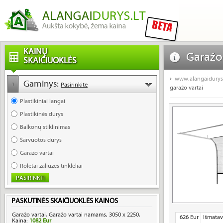
KAINŲ
Garažo
SKAIČIUOKLĖS
pakelia
www.alangaidurys.
Gaminys:
Pasirinkite
1
garažo vartai
Plastikiniai langai
Plastikinės durys
Balkonų stiklinimas
Šarvuotos durys
Garažo vartai
Roletai žaliuzės tinkleliai
PASKUTINĖS SKAIČIUOKLĖS KAINOS
Garažo vartai, Garažo vartai namams, 3050 x 2250,
626 Eur
Išmatav
Kaina:
1082 Eur