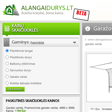
KAINŲ
Garažo
SKAIČIUOKLĖS
pakelia
www.alangaidurys.
Gaminys:
Pasirinkite
1
garažo vartai
Plastikiniai langai
Plastikinės durys
Balkonų stiklinimas
Šarvuotos durys
Garažo vartai
Roletai žaliuzės tinkleliai
PASKUTINĖS SKAIČIUOKLĖS KAINOS
Garažo vartai, Pramoniniai garažo vartai, 4000 x 3000,
711 Eur
Išmatav
Kaina:
1194 Eur