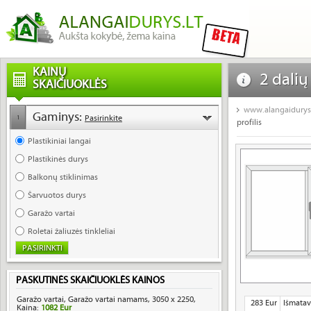
KAINŲ
2 dali
SKAIČIUOKLĖS
profilis
www.alangaidurys.
Gaminys:
Pasirinkite
1
profilis
Plastikiniai langai
Plastikinės durys
Balkonų stiklinimas
Šarvuotos durys
Garažo vartai
Roletai žaliuzės tinkleliai
PASKUTINĖS SKAIČIUOKLĖS KAINOS
Garažo vartai, Garažo vartai namams, 3050 x 2250,
283 Eur
Išmatav
Kaina:
1082 Eur