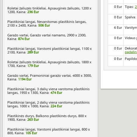
0 Eur
Tipas:
2
Roletai žaliuzės tinkleliai, Apsauginės žaliuzės, 1200 x
1200, Kaina:
236 Eur
0 Eur
Spalva:
Plastikiniai langai, Nevarstomas plastikinis langas,
2100 x 2400, Kaina:
506 Eur
6 Eur
Varstym
Garažo vartai, Garažo vartai namams, 2900 x 2300,
0 Eur
Vidaus 
Kaina:
874 Eur
0 Eur
Dekorat
Plastikiniai langai, Varstomi plastikiniai langai, 1100 x
padali
2100, Kaina:
289 Eur
0 Eur
Papildo
Roletai žaliuzės tinkleliai, Apsauginės žaliuzės, 1800 x
1700, Kaina:
179 Eur
Garažo vartai, Pramoniniai garažo vartai, 4000 x 3000,
Kaina:
1194 Eur
Plastikiniai langai, 3 dalių viena varstoma plastikinis
langas, 1950 x 1300, Kaina:
474 Eur
Plastikiniai langai, 2 dalių viena varstoma plastikinis
langas, 1000 x 1000, Kaina:
224 Eur
Plastikinės durys, Balkono plastikinės durys, 800 x
1900, Kaina:
263 Eur
Plastikiniai langai, Varstomi plastikiniai langai, 800 x
800, Kaina:
105 Eur