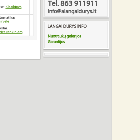
Tel. 863 911911
asė:
Klasikinės
info@alangaidurys.lt
tomatika:
irvele
LANGAI DURYS INFO
iedai:
,
ndės rankiniam
Nuotraukų galerijos
Garantijos