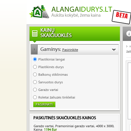
KAINŲ
SKAIČIUOKLĖS
w
Gaminys:
Pasirinkite
1
žal
Plastikiniai langai
Plastikinės durys
Balkonų stiklinimas
Šarvuotos durys
Garažo vartai
Roletai žaliuzės tinkleliai
PASKUTINĖS SKAIČIUOKLĖS KAINOS
Garažo vartai, Pramoniniai garažo vartai, 4000 x 3000,
Kaina:
1194 Eur