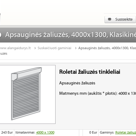
Susisiekite
Apsauginės žaliuzės, 4000x1300, Klasikin
apsauginės žaliuzės
ww.alangaidurys.lt
Suskaičiuoti gaminiai
Apsauginės žaliuzės, 4000x1300, Kla
iuzės
Roletai žaliuzės tinkleliai
Apsauginės žaliuzės
Matmenys mm (aukštis * plotis): 4000 x 13
243 Eur
Išmatavimai:
4000 x 1300
0 Eur
Gaminys:
Roletai žaliuz