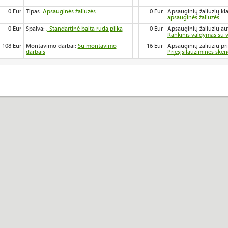
0 Eur
Tipas:
Apsauginės žaliuzės
0 Eur
Apsauginių žaliuzių kl
apsauginės žaliuzės
0 Eur
Spalva:
, Standartinė balta ruda pilka
0 Eur
Apsauginių žaliuzių au
Rankinis valdymas su v
108 Eur
Montavimo darbai:
Su montavimo
16 Eur
Apsauginių žaliuzių pr
darbais
Priešįsilaužiminės ske
valdymui