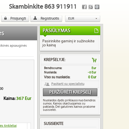
Skambinkite 863 911911
Prisijungti
Registruotis
EUR
USD
PASIŪLYMAS
GBP
ės
Pasirinkite gaminį ir sužinokite
jo kainą
sikinės apsauginės
KREPŠELYJE:
Bendra suma:
Eur
Nuolaida:
- 0 Eur
Viso su nuolaida:
0 Eur
Pasitarti su specialistu
00
PERŽIŪRĖTI KREPŠELĮ
Kaina:
367 Eur
Nuolaidos dydis priklauso nuo bendros
sumos. Kainos skaičiuojamos su
paklaida. Dėl galutinės kainos prašome
susisiekti.
SUSISIEKITE
ės tinkleliai