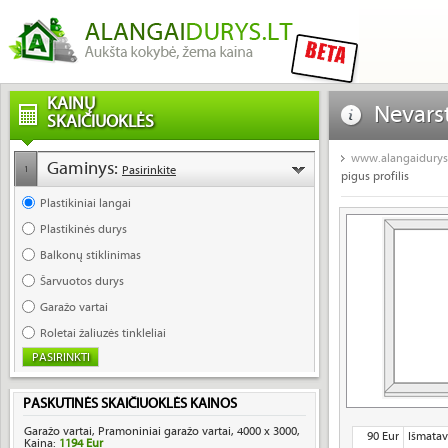
KAINŲ
Nevars
SKAIČIUOKLĖS
Ekonomi
www.alangaidurys.
Gaminys:
Pasirinkite
1
pigus profilis
Plastikiniai langai
Plastikinės durys
Balkonų stiklinimas
Šarvuotos durys
Garažo vartai
Roletai žaliuzės tinkleliai
PASKUTINĖS SKAIČIUOKLĖS KAINOS
Garažo vartai, Pramoniniai garažo vartai, 4000 x 3000,
90 Eur
Išmatav
Kaina:
1194 Eur