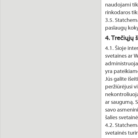
naudojami tik
rinkodaros tik
3.5. Statchem
paslaugų koky
4. Trečiųjų 
4.1. Šioje int
svetaines ar W
administruojam
yra pateikiam
Jūs galite iše
peržiūrėjusi vi
nekontroliuoja
ar saugumą. S
savo asmenini
šalies svetain
4.2. Statchema
svetainės turi