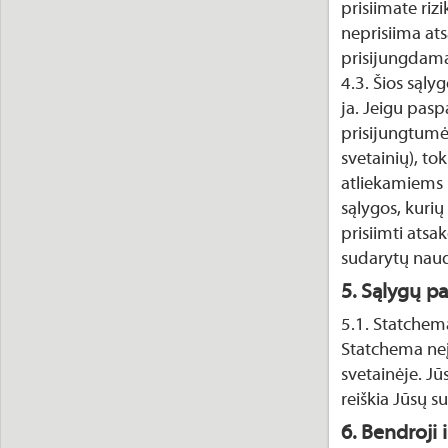
prisiimate riz
neprisiima ats
prisijungdama
4.3. Šios sąly
ja. Jeigu pasp
prisijungtumėt
svetainių), to
atliekamiems 
sąlygos, kurių 
prisiimti atsak
sudarytų naud
5. Sąlygų pa
5.1. Statchema 
Statchema neį
svetainėje. J
reiškia Jūsų s
6. Bendroji 