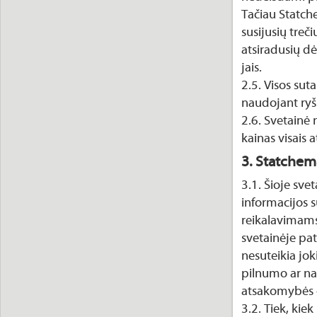
Tačiau Statch
susijusių treč
atsiradusių d
jais.
2.5. Visos sut
naudojant ryš
2.6. Svetainė
kainas visais 
3. Statchem
3.1. Šioje sv
informacijos 
reikalavimams
svetainėje pat
nesuteikia jok
pilnumo ar na
atsakomybės dė
3.2. Tiek, kie