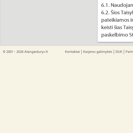
6.1. Naudojant
6.2. Šios Tais
pateikiamos i
keisti šias Tai
paskelbimo St
© 2001 - 2026 Alangaidurys.lt
Kontaktai
Karjeros galimybės
DUK
Part