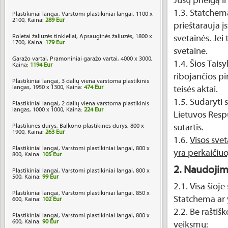
Jūsų prieigą i
1.3. Statchema 
Plastikiniai langai, Varstomi plastikiniai langai, 1100 x
2100, Kaina:
289 Eur
prieštarauja į
Roletai žaliuzės tinkleliai, Apsauginės žaliuzės, 1800 x
svetainės. Jei
1700, Kaina:
179 Eur
svetaine.
Garažo vartai, Pramoniniai garažo vartai, 4000 x 3000,
1.4. Šios Tais
Kaina:
1194 Eur
ribojančios pi
Plastikiniai langai, 3 dalių viena varstoma plastikinis
langas, 1950 x 1300, Kaina:
474 Eur
teisės aktai.
1.5. Sudaryti s
Plastikiniai langai, 2 dalių viena varstoma plastikinis
langas, 1000 x 1000, Kaina:
224 Eur
Lietuvos Respu
Plastikinės durys, Balkono plastikinės durys, 800 x
sutartis.
1900, Kaina:
263 Eur
1.6.
Visos svet
Plastikiniai langai, Varstomi plastikiniai langai, 800 x
yra perkaičiu
800, Kaina:
105 Eur
2. Naudoji
Plastikiniai langai, Varstomi plastikiniai langai, 800 x
500, Kaina:
99 Eur
2.1. Visa šioj
Plastikiniai langai, Varstomi plastikiniai langai, 850 x
Statchema ar 
600, Kaina:
102 Eur
2.2. Be raštiš
Plastikiniai langai, Varstomi plastikiniai langai, 800 x
600, Kaina:
90 Eur
veiksmų: