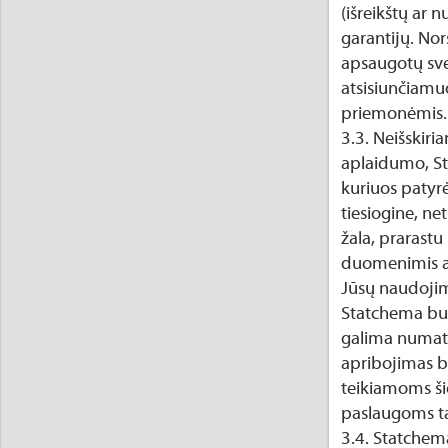
(išreikštų ar
garantijų. No
apsaugotų sve
atsisiunčiamu
priemonėmis.
3.3. Neišskiri
aplaidumo, St
kuriuos patyr
tiesiogine, net
žala, prarastu
duomenimis ar 
Jūsų naudojimo
Statchema buv
galima numaty
apribojimas b
teikiamoms šio
paslaugoms ta
3.4. Statchem