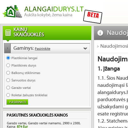
KAINŲ
Naudoj
SKAIČIUOKLĖS
Naudojimosi 
Gaminys:
Pasirinkite
1
Naudojimo
Plastikiniai langai
Plastikinės durys
1. Įžanga
Balkonų stiklinimas
1.1. Šios Naud
Šarvuotos durys
naudojimąsi š
Garažo vartai
alangaidurys.l
Roletai žaliuzės tinkleliai
parduotuvės p
užsakydami ga
esate registru
PASKUTINĖS SKAIČIUOKLĖS KAINOS
1.2. Statchema
Garažo vartai, Garažo vartai namams, 2900 x 2300,
Kaina:
874 Eur