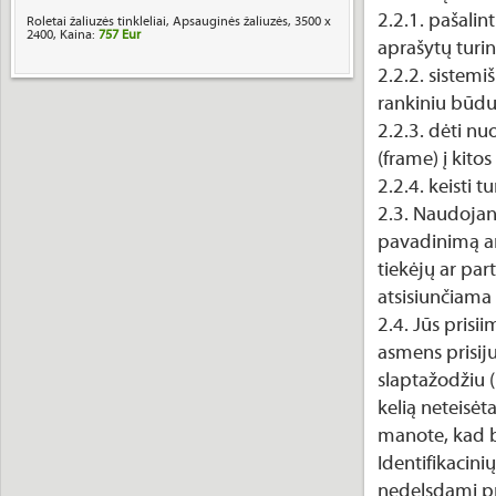
2.2.1. pašalint
Roletai žaliuzės tinkleliai, Apsauginės žaliuzės, 3500 x
2400, Kaina:
757 Eur
aprašytų turin
2.2.2. sistemiš
rankiniu būd
2.2.3. dėti nu
(frame) į kitos
2.2.4. keisti 
2.3. Naudojant
pavadinimą arb
tiekėjų ar part
atsisiunčiama 
2.4. Jūs pris
asmens prisij
slaptažodžiu (
kelią neteisė
manote, kad 
Identifikacin
nedelsdami pr