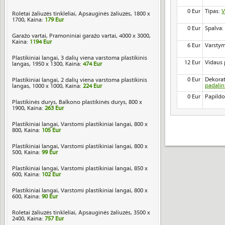
0 Eur
Tipas:
V
Roletai žaliuzės tinkleliai, Apsauginės žaliuzės, 1800 x
1700, Kaina:
179 Eur
0 Eur
Spalva:
Garažo vartai, Pramoniniai garažo vartai, 4000 x 3000,
Kaina:
1194 Eur
6 Eur
Varstym
Plastikiniai langai, 3 dalių viena varstoma plastikinis
12 Eur
Vidaus 
langas, 1950 x 1300, Kaina:
474 Eur
0 Eur
Dekorat
Plastikiniai langai, 2 dalių viena varstoma plastikinis
padali
langas, 1000 x 1000, Kaina:
224 Eur
0 Eur
Papildo
Plastikinės durys, Balkono plastikinės durys, 800 x
1900, Kaina:
263 Eur
Plastikiniai langai, Varstomi plastikiniai langai, 800 x
800, Kaina:
105 Eur
Plastikiniai langai, Varstomi plastikiniai langai, 800 x
500, Kaina:
99 Eur
Plastikiniai langai, Varstomi plastikiniai langai, 850 x
600, Kaina:
102 Eur
Plastikiniai langai, Varstomi plastikiniai langai, 800 x
600, Kaina:
90 Eur
Roletai žaliuzės tinkleliai, Apsauginės žaliuzės, 3500 x
2400, Kaina:
757 Eur