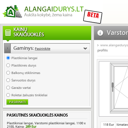
KAINŲ
Varstom
SKAIČIUOKLĖS
pigus p
www.alangaidurys.
Gaminys:
Pasirinkite
1
profilis
Plastikiniai langai
Plastikinės durys
Balkonų stiklinimas
Šarvuotos durys
Garažo vartai
Roletai žaliuzės tinkleliai
PASKUTINĖS SKAIČIUOKLĖS KAINOS
Plastikiniai langai, Varstomi plastikiniai langai, 1100 x
118 Eur
Išmatav
2100, Kaina:
289 Eur