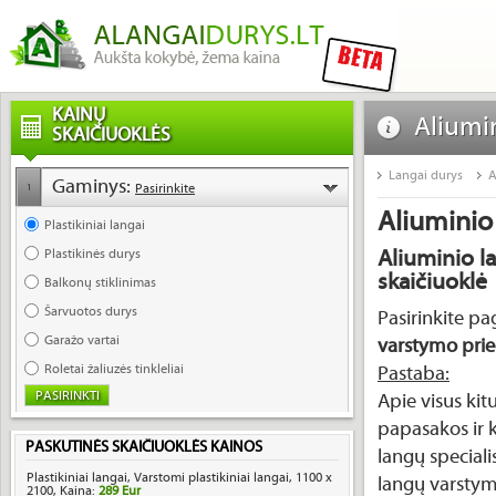
KAINŲ
Aliumi
SKAIČIUOKLĖS
Langai durys
A
Gaminys:
Pasirinkite
1
Aliuminio
Plastikiniai langai
Aliuminio l
Plastikinės durys
skaičiuoklė
Balkonų stiklinimas
Šarvuotos durys
Pasirinkite 
Garažo vartai
varstymo pri
Roletai žaliuzės tinkleliai
Pastaba:
Apie visus ki
papasakos ir k
PASKUTINĖS SKAIČIUOKLĖS KAINOS
langų speciali
Plastikiniai langai, Varstomi plastikiniai langai, 1100 x
langų varstym
2100, Kaina:
289 Eur