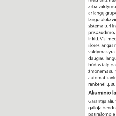
mechanizmas,
arba valdymo 
ar langų grupę
lango blokavi
sistema turi 
prispaudimo, a
ir kiti. Visi m
išorės langas 
valdymas yra l
daugiau langų
būdas taip pa
žmonėms su ne
automatizavimo
rankenėlių, su
Aliuminio l
Garantija aliu
galioja bendra
pasirašomoje 