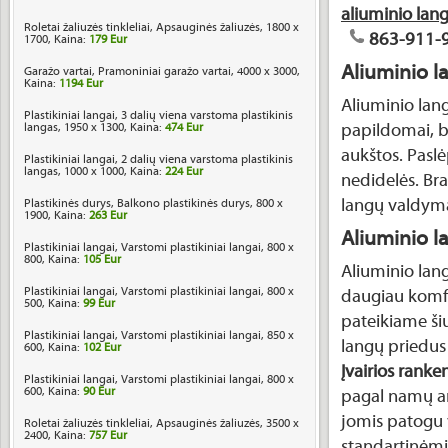
aliuminio lan
Roletai žaliuzės tinkleliai, Apsauginės žaliuzės, 1800 x
863-911-
1700, Kaina:
179 Eur
Aliuminio l
Garažo vartai, Pramoniniai garažo vartai, 4000 x 3000,
Kaina:
1194 Eur
Aliuminio lan
Plastikiniai langai, 3 dalių viena varstoma plastikinis
langas, 1950 x 1300, Kaina:
474 Eur
papildomai, b
aukštos. Paslė
Plastikiniai langai, 2 dalių viena varstoma plastikinis
langas, 1000 x 1000, Kaina:
224 Eur
nedidelės. Br
langų valdym
Plastikinės durys, Balkono plastikinės durys, 800 x
1900, Kaina:
263 Eur
Aliuminio l
Plastikiniai langai, Varstomi plastikiniai langai, 800 x
800, Kaina:
105 Eur
Aliuminio lang
Plastikiniai langai, Varstomi plastikiniai langai, 800 x
daugiau komfo
500, Kaina:
99 Eur
pateikiame ši
Plastikiniai langai, Varstomi plastikiniai langai, 850 x
langų priedus 
600, Kaina:
102 Eur
Įvairios ranke
Plastikiniai langai, Varstomi plastikiniai langai, 800 x
600, Kaina:
90 Eur
pagal namų ar 
jomis patogu 
Roletai žaliuzės tinkleliai, Apsauginės žaliuzės, 3500 x
2400, Kaina:
757 Eur
standartinėmi