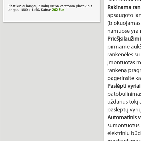
Plastikiniai langai, 2 dalių viena varstoma plastikinis
Rakinama ran
langas, 1800 x 1450, Kaina:
262 Eur
apsaugoto lang
(blokuojamas 
namuose yra ma
Priešįsilaužim
pirmame aukš
rankenėles su
įmontuotas m
rankeną pragr
pagerinsite 
Paslėpti vyriai
patobulinimas 
uždarius tokį 
paslėptų vyrių
Automatinis 
sumontuotus a
elektriniu b