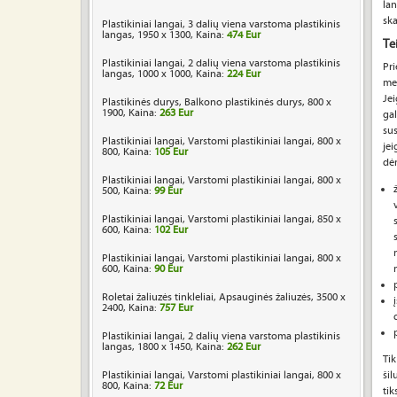
lan
sk
Plastikiniai langai, 3 dalių viena varstoma plastikinis
langas, 1950 x 1300, Kaina:
474 Eur
Te
Plastikiniai langai, 2 dalių viena varstoma plastikinis
Pri
langas, 1000 x 1000, Kaina:
224 Eur
med
Jei
Plastikinės durys, Balkono plastikinės durys, 800 x
1900, Kaina:
263 Eur
gal
sus
Plastikiniai langai, Varstomi plastikiniai langai, 800 x
jei
800, Kaina:
105 Eur
dėm
Plastikiniai langai, Varstomi plastikiniai langai, 800 x
500, Kaina:
99 Eur
Plastikiniai langai, Varstomi plastikiniai langai, 850 x
600, Kaina:
102 Eur
Plastikiniai langai, Varstomi plastikiniai langai, 800 x
600, Kaina:
90 Eur
Roletai žaliuzės tinkleliai, Apsauginės žaliuzės, 3500 x
2400, Kaina:
757 Eur
Plastikiniai langai, 2 dalių viena varstoma plastikinis
langas, 1800 x 1450, Kaina:
262 Eur
Tik
Plastikiniai langai, Varstomi plastikiniai langai, 800 x
šil
800, Kaina:
72 Eur
tik