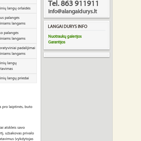
Tel. 863 911911
nių langų orlaidės
info@alangaidurys.lt
us palangės
iniams langams
LANGAI DURYS INFO
o palangės
Nuotraukų galerijos
iniams langams
Garantijos
ratyviniai padalijimai
iniams langams
nių langų
tavimas
nių langų priedai
 pro laiptinės, buto
ai atskleis savo
rtį, užsakovas privalo
matavimus (vykdytojas