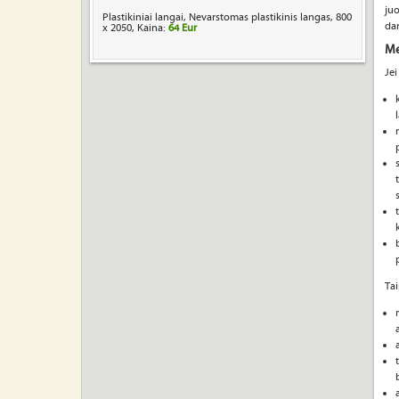
juo
Plastikiniai langai, Nevarstomas plastikinis langas, 800
dar
x 2050, Kaina:
64 Eur
Me
Jei
Tai