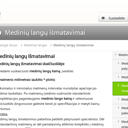
Susisiekite
Medinių langų išmatavimai
angai durys
Mediniai langai
Medinių langų išmatavimai
Medini
edinių langų išmatavimai
dinių langų išmatavimai skaičiuoklėje
Medi
paly
rėdami suskaičiuoti
medinių langų kainą
, įveskite
:
Medi
matmenis milimetrais (aukštis * plotis)
.
Medi
ksimalus ir minimalus matmenų intervalas nurodytas apačioje po
išma
dimo laukeliais. Po matmenų įvedimo sužinosite standartinės
mplektacijos pageidaujamo
medinio lango kainą
ir vėlesniuose
Medi
ičiuoklės žingsniuose galėsite keisti jo specifikacijas ir matyti kainų
Medi
rtumus.
pake
taba:
inių langų išmatavimus patartina patikėti patyrusiam specialistui. Dėl
Medi
tandartinių matmenų ar dėl pamatavimų atlikimo kreipkitės į medinių
prie