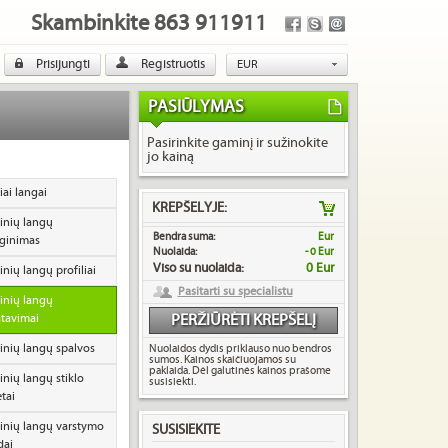
Skambinkite 863 911911
Prisijungti
Registruotis
EUR
USD
PASIŪLYMAS
GBP
Pasirinkite gaminį ir sužinokite
jo kainą
ai langai
KREPŠELYJE:
nių langų
Bendra suma:
Eur
ginimas
Nuolaida:
- 0 Eur
Viso su nuolaida:
0 Eur
nių langų profiliai
Pasitarti su specialistu
nių langų
tavimai
PERŽIŪRĖTI KREPŠELĮ
nių langų spalvos
Nuolaidos dydis priklauso nuo bendros
sumos. Kainos skaičiuojamos su
paklaida. Dėl galutinės kainos prašome
nių langų stiklo
susisiekti.
tai
nių langų varstymo
SUSISIEKITE
dai