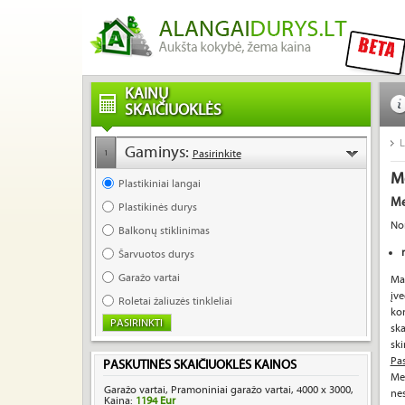
KAINŲ
SKAIČIUOKLĖS
L
Gaminys:
Pasirinkite
1
M
Plastikiniai langai
Me
Plastikinės durys
No
Balkonų stiklinimas
Šarvuotos durys
Garažo vartai
Ma
įve
Roletai žaliuzės tinkleliai
ko
ska
ski
Pas
PASKUTINĖS SKAIČIUOKLĖS KAINOS
Med
Garažo vartai, Pramoniniai garažo vartai, 4000 x 3000,
nes
Kaina:
1194 Eur