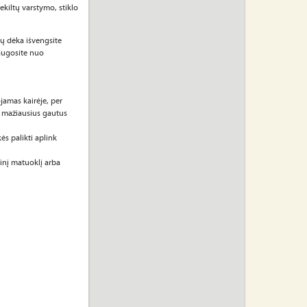
ekiltų varstymo, stiklo
ų dėka išvengsite
saugosite nuo
amas kairėje, per
e mažiausius gautus
s palikti aplink
inį matuoklį arba