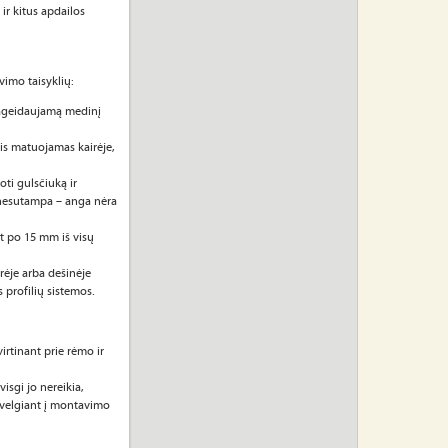
r kitus apdailos
vimo taisyklių:
ageidaujamą medinį
tis matuojamas kairėje,
ti gulsčiuką ir
e nesutampa – anga nėra
t po 15 mm iš visų
rėje arba dešinėje
s profilių sistemos.
irtinant prie rėmo ir
isgi jo nereikia,
žvelgiant į montavimo