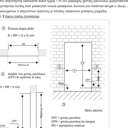
ro atžymėjimą vadiname esant lygiai 1 m virš pabaigtų grindų paviršiaus (pažymėkime
ymėjimas turėtų būti padarytas visose patalpose, kuriose yra mediniai langai ir durys
atuojamos ir atžymimos lazerinių ar kitokių matavimo prietaisų pagalba.
. 3
Vieno metro žymėjimas