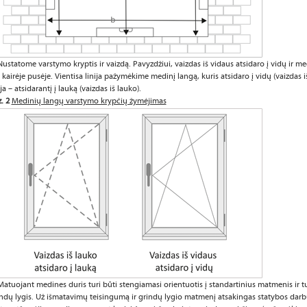
Nustatome varstymo kryptis ir vaizdą. Pavyzdžiui, vaizdas iš vidaus atsidaro į vidų ir 
 kairėje pusėje. Vientisa linija pažymėkime medinį langą, kuris atsidaro į vidų (vaizdas 
ija – atsidarantį į lauką (vaizdas iš lauko).
. 2
Medinių langų varstymo krypčių žymėjimas
Matuojant medines duris turi būti stengiamasi orientuotis į standartinius matmenis ir t
ndų lygis. Už išmatavimų teisingumą ir grindų lygio matmenį atsakingas statybos darb