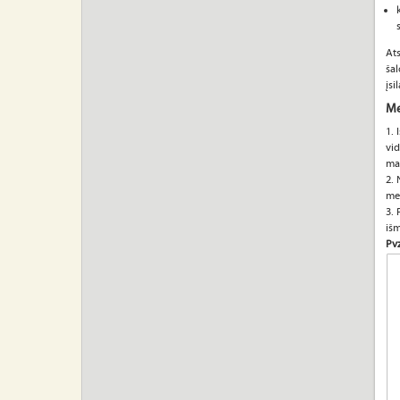
Ats
šal
įsi
Me
1. 
vid
ma
2. 
med
3. 
išm
Pvz