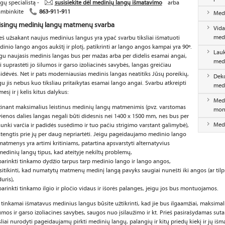
gų specialistą -
susisiekite dėl medinių langų išmatavimo
arba
ambinkite
863-911-911
Medi
isingų medinių langų matmenų svarba
Vida
med
eš užsakant naujus medinius langus yra ypač svarbu tiksliai išmatuoti
inio lango angos aukštį ir plotį, patikrinti ar lango angos kampai yra 90º.
Lauk
gu naujasis medinis langas bus per mažas arba per didelis esamai angai,
med
i suprastėti jo šilumos ir garso izoliacinės savybės, langas greičiau
idėvės. Net ir pats moderniausias medinis langas neatitiks Jūsų poreikių,
Deko
gu jis nebus kuo tiksliau pritaikytas esamai lango angai. Svarbu atkreipti
med
esį ir į kelis kitus dalykus:
Medi
žinant maksimalius leistinus medinių langų matmenimis (pvz. varstomas
mon
vienos dalies langas negali būti didesnis nei 1400 x 1500 mm, nes bus per
Medi
sunki varčia ir padidės susėdimo ir tuo pačiu strigimo varstant galimybė),
stengtis prie jų per daug nepriartėti. Jeigu pageidaujamo medinio lango
matmenys yra artimi kritiniams, patartina apsvarstyti alternatyvius
medinių langų tipus, kad ateityje nekiltų problemų,
parinkti tinkamo dydžio tarpus tarp medinio lango ir lango angos,
įsitikinti, kad numatytų matmenų medinį langą pavyks saugiai nunešti iki angos (ar tilps
duris),
parinkti tinkamo ilgio ir pločio vidaus ir išorės palanges, jeigu jos bus montuojamos.
 tinkamai išmatavus medinius langus būsite užtikrinti, kad jie bus ilgaamžiai, maksimali
umos ir garso izoliacines savybes, saugos nuo įsilaužimo ir kt. Prieš pasirašydamas suta
sliai nurodyti pageidaujamų pirkti medinių langų, palangių ir kitų priedų kiekį ir jų iš