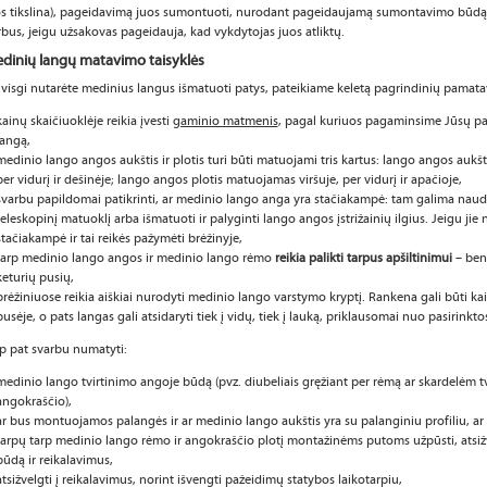
s tikslina), pageidavimą juos sumontuoti, nurodant pageidaujamą sumontavimo būdą i
bus, jeigu užsakovas pageidauja, kad vykdytojas juos atliktų.
dinių langų matavimo taisyklės
 visgi nutarėte medinius langus išmatuoti patys, pateikiame keletą pagrindinių pamata
kainų skaičiuoklėje reikia įvesti
gaminio matmenis
, pagal kuriuos pagaminsime Jūsų p
langą,
medinio lango angos aukštis ir plotis turi būti matuojami tris kartus: lango angos aukš
per vidurį ir dešinėje; lango angos plotis matuojamas viršuje, per vidurį ir apačioje,
svarbu papildomai patikrinti, ar medinio lango anga yra stačiakampė: tam galima naudo
teleskopinį matuoklį arba išmatuoti ir palyginti lango angos įstrižainių ilgius. Jeigu ji
stačiakampė ir tai reikės pažymėti brėžinyje,
tarp medinio lango angos ir medinio lango rėmo
reikia palikti tarpus apšiltinimui
– ben
keturių pusių,
brėžiniuose reikia aiškiai nurodyti medinio lango varstymo kryptį. Rankena gali būti kai
pusėje, o pats langas gali atsidaryti tiek į vidų, tiek į lauką, priklausomai nuo pasirinkto
p pat svarbu numatyti:
medinio lango tvirtinimo angoje būdą (pvz. diubeliais gręžiant per rėmą ar skardelėm tv
angokraščio),
ar bus montuojamos palangės ir ar medinio lango aukštis yra su palanginiu profiliu, ar v
tarpų tarp medinio lango rėmo ir angokraščio plotį montažinėms putoms užpūsti, atsi
būdą ir reikalavimus,
atsižvelgti į reikalavimus, norint išvengti pažeidimų statybos laikotarpiu,