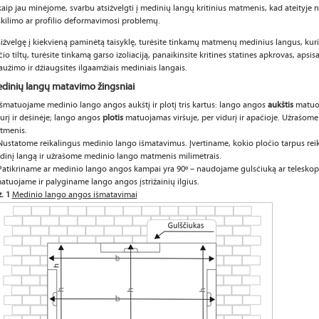
kaip jau minėjome, svarbu atsižvelgti į medinių langų kritinius matmenis, kad ateityje n
skilimo ar profilio deformavimosi problemų.
ižvelgę į kiekvieną paminėtą taisyklę, turėsite tinkamų matmenų medinius langus, kuri
čio tiltų, turėsite tinkamą garso izoliaciją, panaikinsite kritines statines apkrovas, apsi
laužimo ir džiaugsitės ilgaamžiais mediniais langais.
dinių langų matavimo žingsniai
Išmatuojame medinio lango angos aukštį ir plotį tris kartus: lango angos
aukštis
matuoj
urį ir dešinėje; lango angos
plotis
matuojamas viršuje, per vidurį ir apačioje. Užrašom
tmenis.
Nustatome reikalingus medinio lango išmatavimus. Įvertiname, kokio pločio tarpus reikė
inį langą ir užrašome medinio lango matmenis milimetrais.
Patikriname ar medinio lango angos kampai yra 90º – naudojame gulsčiuką ar teleskop
atuojame ir palyginame lango angos įstrižainių ilgius.
. 1
Medinio lango angos išmatavimai