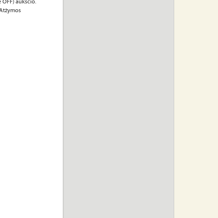
 OFF) aukščio.
. Atžymos