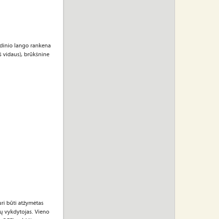
medinio lango rankena
iš vidaus), brūkšnine
uri būti atžymėtas
ų vykdytojas. Vieno